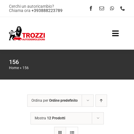
Salta
Cerchi un autoricambio?
Chiama ora
+393888223789
al
contenuto
Toggle
Naviga
Home
156
Home
»
156
Servizi
Shop Online
Ordina per
Ordine predefinito
Contattaci
Mostra
12 Prodotti
News