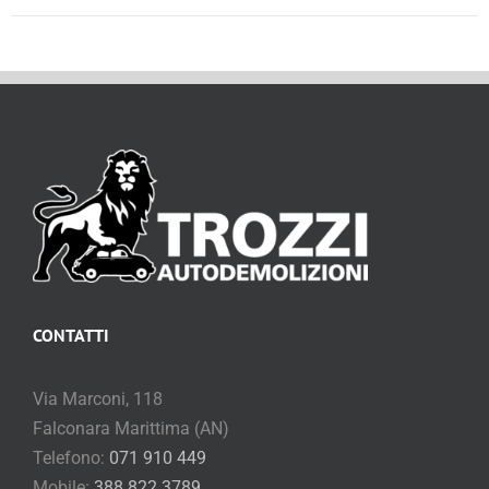
CONTATTI
Via Marconi, 118
Falconara Marittima (AN)
Telefono:
071 910 449
Mobile:
388 822 3789