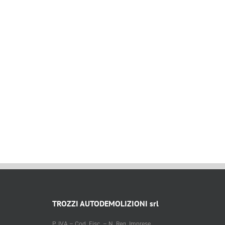
TROZZI AUTODEMOLIZIONI srl
P. IVA – Cod. Fisc. – N. Reg. Imprese