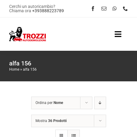
Salta
Cerchi un autoricambio?
Chiama ora
+393888223789
al
contenuto
Toggle
Naviga
Home
alfa 156
Home
»
alfa 156
Servizi
Shop Online
Ordina per
Nome
Contattaci
Mostra
36 Prodotti
News