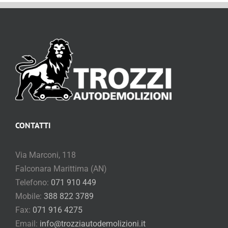
CONTATTI
Via Marconi, 118
Falconara Marittima (AN)
Telefono:
071 910 449
Mobile:
388 822 3789
Fax:
071 916 4275
Email:
info@trozziautodemolizioni.it