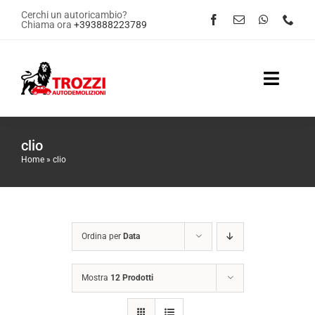
Salta
Cerchi un autoricambio?
Chiama ora
+393888223789
al
contenuto
Toggle
Naviga
Home
clio
Home
»
clio
Servizi
Shop Online
Ordina per
Data
Contattaci
Mostra
12 Prodotti
News