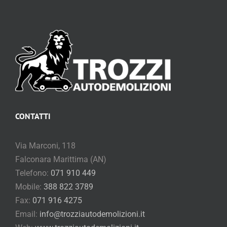
CONTATTI
Via Marconi, 118
Falconara Marittima (AN)
Telefono:
071 910 449
Mobile:
388 822 3789
Fax:
071 916 4275
Email:
info@trozziautodemolizioni.it