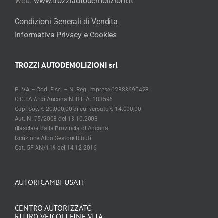
Web:
www.trozziautodemolizioni.it
Condizioni Generali di Vendita
Informativa Privacy e Cookies
TROZZI AUTODEMOLIZIONI srl
P. IVA – Cod. Fisc. – N. Reg. Imprese 02388690428
C.C.I.A.A. di Ancona N. R.E.A. 183596
Cap. Soc. € 20.000,00 di cui versato € 14.000,00
Aut. N. 75/2008 del 13.10.2008
rilasciata dalla Provincia di Ancona
Iscrizione Albo Gestore Rifiuti
Cat. 5F AN/119 del 14 12 2016
AUTORICAMBI USATI
CENTRO AUTORIZZATO
RITIRO VEICOLI FINE VITA