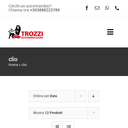
Salta
Cerchi un autoricambio?
Chiama ora
+393888223789
al
contenuto
Toggle
Naviga
Home
clio
Home
»
clio
Servizi
Shop Online
Ordina per
Data
Contattaci
Mostra
12 Prodotti
News