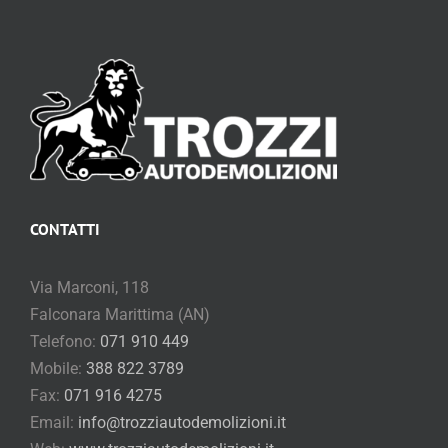
CONTATTI
Via Marconi, 118
Falconara Marittima (AN)
Telefono:
071 910 449
Mobile:
388 822 3789
Fax:
071 916 4275
Email:
info@trozziautodemolizioni.it