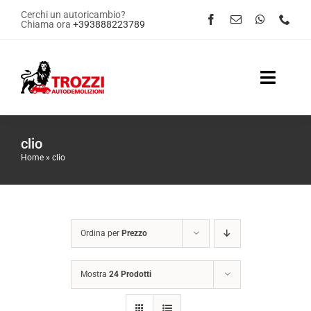
Salta
Cerchi un autoricambio?
Chiama ora
+393888223789
al
contenuto
Toggle
Naviga
Home
clio
Home
»
clio
Servizi
Shop Online
Ordina per
Prezzo
Contattaci
Mostra
24 Prodotti
News