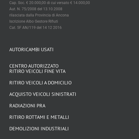
Cap. Soc. € 20.000,00 di cui versato € 14.000,00
Aut. N. 75/2008 del 13.10.2008
rilasciata dalla Provincia di Ancona
Iscrizione Albo Gestore Rifiuti
Cat. 5F AN/119 del 14 12 2016
AUTORICAMBI USATI
CENTRO AUTORIZZATO
RITIRO VEICOLI FINE VITA
RITIRO VEICOLI A DOMICILIO
ACQUISTO VEICOLI SINISTRATI
RADIAZIONI PRA
RITIRO ROTTAMI E METALLI
DEMOLIZIONI INDUSTRIALI