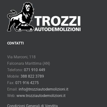
CONTATTI
Via Marconi, 118
Falconara Marittima (AN)
Telefono:
071 910 449
Mobile:
388 822 3789
Fax:
071 916 4275
Email:
info@trozziautodemolizioni.it
Web:
www.trozziautodemolizioni.it
Condizioni Generali di Vendita