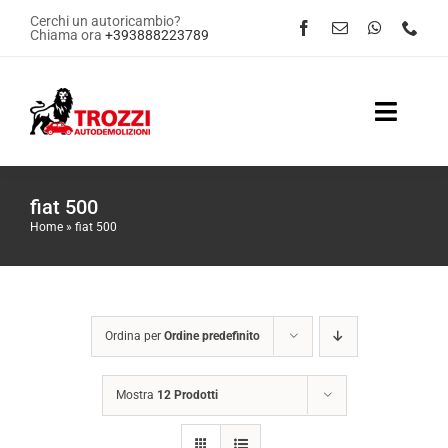
Salta
Cerchi un autoricambio?
Chiama ora
+393888223789
al
contenuto
Toggle
Naviga
Home
fiat 500
Home
»
fiat 500
Servizi
Shop Online
Ordina per
Ordine predefinito
Contattaci
Mostra
12 Prodotti
News