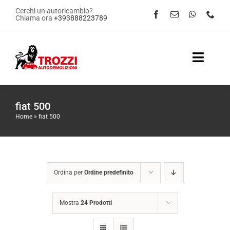
Salta
Cerchi un autoricambio?
Chiama ora
+393888223789
al
contenuto
Toggle
Naviga
Home
fiat 500
Home
»
fiat 500
Servizi
Shop Online
Ordina per
Ordine predefinito
Contattaci
Mostra
24 Prodotti
News