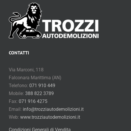
CONTATTI
Via Marconi, 118
Falconara Marittima (AN)
Telefono:
071 910 449
Mobile:
388 822 3789
Fax:
071 916 4275
Email:
info@trozziautodemolizioni.it
Web:
www.trozziautodemolizioni.it
Condizioni Generali di Vendita