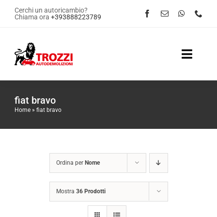
Salta
Cerchi un autoricambio?
Chiama ora
+393888223789
al
contenuto
Toggle
Naviga
Home
fiat bravo
Home
»
fiat bravo
Servizi
Shop Online
Ordina per
Nome
Contattaci
Mostra
36 Prodotti
News