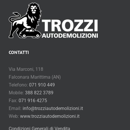
CONTATTI
Via Marconi, 118
Falconara Marittima (AN)
Telefono:
071 910 449
Mobile:
388 822 3789
Fax:
071 916 4275
Email:
info@trozziautodemolizioni.it
Web:
www.trozziautodemolizioni.it
Condizioni Generali di Vendita