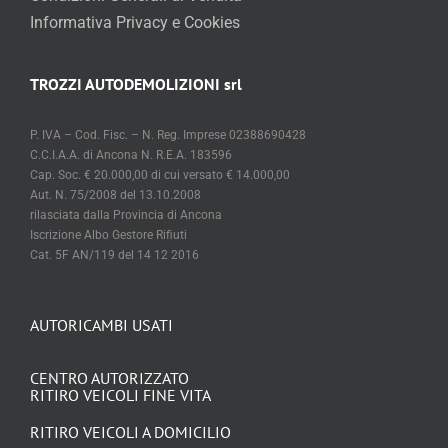
Informativa Privacy e Cookies
TROZZI AUTODEMOLIZIONI srl
P. IVA – Cod. Fisc. – N. Reg. Imprese 02388690428
C.C.I.A.A. di Ancona N. R.E.A. 183596
Cap. Soc. € 20.000,00 di cui versato € 14.000,00
Aut. N. 75/2008 del 13.10.2008
rilasciata dalla Provincia di Ancona
Iscrizione Albo Gestore Rifiuti
Cat. 5F AN/119 del 14 12 2016
AUTORICAMBI USATI
CENTRO AUTORIZZATO
RITIRO VEICOLI FINE VITA
RITIRO VEICOLI A DOMICILIO