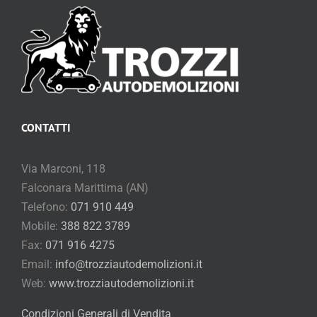
CONTATTI
Via Marconi, 118
Falconara Marittima (AN)
Telefono:
071 910 449
Mobile:
388 822 3789
Fax:
071 916 4275
Email:
info@trozziautodemolizioni.it
Web:
www.trozziautodemolizioni.it
Condizioni Generali di Vendita