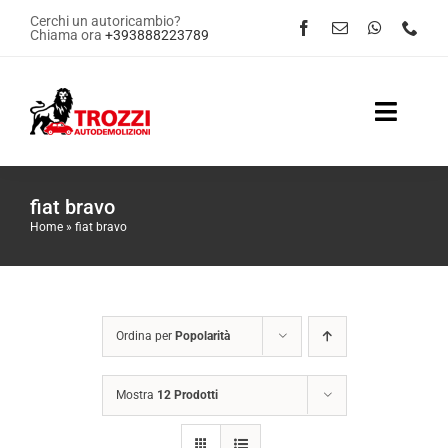
Salta
Cerchi un autoricambio?
Chiama ora
+393888223789
al
contenuto
Toggle
Naviga
Home
fiat bravo
Home
»
fiat bravo
Servizi
Shop Online
Ordina per
Popolarità
Contattaci
Mostra
12 Prodotti
News