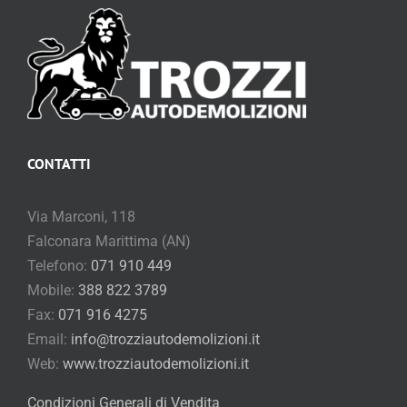
CONTATTI
Via Marconi, 118
Falconara Marittima (AN)
Telefono:
071 910 449
Mobile:
388 822 3789
Fax:
071 916 4275
Email:
info@trozziautodemolizioni.it
Web:
www.trozziautodemolizioni.it
Condizioni Generali di Vendita