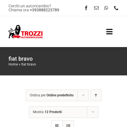
Salta
Cerchi un autoricambio?
Chiama ora
+393888223789
al
contenuto
Toggle
Naviga
Home
fiat bravo
Home
»
fiat bravo
Servizi
Shop Online
Ordina per
Ordine predefinito
Contattaci
Mostra
12 Prodotti
News