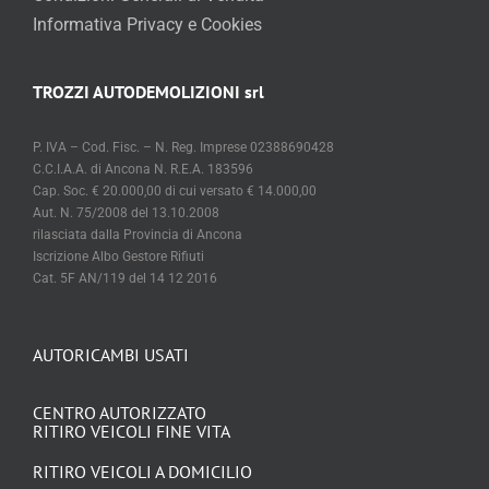
Informativa Privacy e Cookies
TROZZI AUTODEMOLIZIONI srl
P. IVA – Cod. Fisc. – N. Reg. Imprese 02388690428
C.C.I.A.A. di Ancona N. R.E.A. 183596
Cap. Soc. € 20.000,00 di cui versato € 14.000,00
Aut. N. 75/2008 del 13.10.2008
rilasciata dalla Provincia di Ancona
Iscrizione Albo Gestore Rifiuti
Cat. 5F AN/119 del 14 12 2016
AUTORICAMBI USATI
CENTRO AUTORIZZATO
RITIRO VEICOLI FINE VITA
RITIRO VEICOLI A DOMICILIO