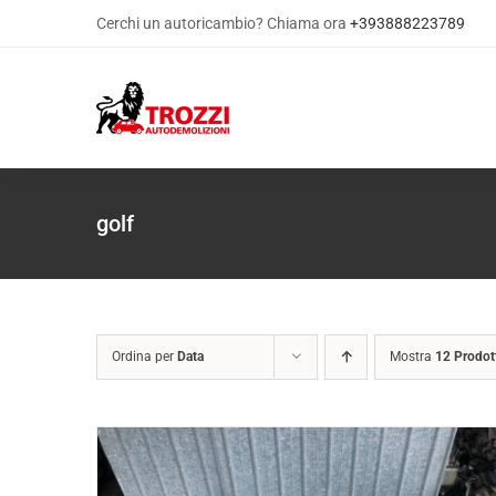
Salta
Cerchi un autoricambio? Chiama ora
+393888223789
al
contenuto
golf
Ordina per
Data
Mostra
12 Prodot