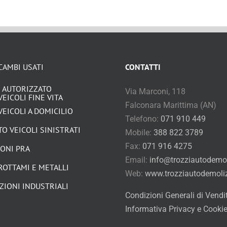
CAMBI USATI
CONTATTI
 AUTORIZZATO
Via Marconi, 118
VEICOLI FINE VITA
Falconara Marittima (AN)
VEICOLI A DOMICILIO
Telefono:
071 910 449
O VEICOLI SINISTRATI
Mobile:
388 822 3789
Fax:
071 916 4275
IONI PRA
Email:
info@trozziautodemoli
ROTTAMI E METALLI
Web:
www.trozziautodemolizi
ZIONI INDUSTRIALI
Condizioni Generali di Vendi
Informativa Privacy e Cooki