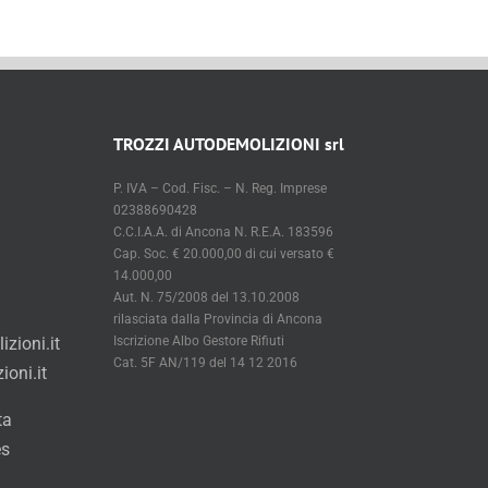
TROZZI AUTODEMOLIZIONI srl
P. IVA – Cod. Fisc. – N. Reg. Imprese
02388690428
C.C.I.A.A. di Ancona N. R.E.A. 183596
Cap. Soc. € 20.000,00 di cui versato €
14.000,00
Aut. N. 75/2008 del 13.10.2008
rilasciata dalla Provincia di Ancona
zioni.it
Iscrizione Albo Gestore Rifiuti
Cat. 5F AN/119 del 14 12 2016
oni.it
ta
es