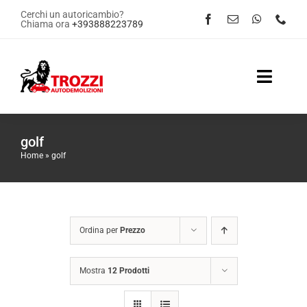
Salta
Cerchi un autoricambio?
Chiama ora
+393888223789
al
contenuto
Toggle
Naviga
Home
golf
Home
»
golf
Servizi
Shop Online
Ordina per
Prezzo
Contattaci
Mostra
12 Prodotti
News