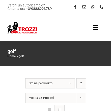
Salta
Cerchi un autoricambio?
Chiama ora
+393888223789
al
contenuto
Toggle
Naviga
Home
golf
Home
»
golf
Servizi
Shop Online
Ordina per
Prezzo
Contattaci
Mostra
36 Prodotti
News