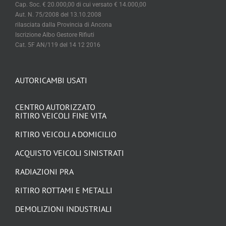
Cap. Soc. € 20.000,00 di cui versato € 14.000,00
Aut. N. 75/2008 del 13.10.2008
rilasciata dalla Provincia di Ancona
Iscrizione Albo Gestore Rifiuti
Cat. 5F AN/119 del 14 12 2016
AUTORICAMBI USATI
CENTRO AUTORIZZATO
RITIRO VEICOLI FINE VITA
RITIRO VEICOLI A DOMICILIO
ACQUISTO VEICOLI SINISTRATI
RADIAZIONI PRA
RITIRO ROTTAMI E METALLI
DEMOLIZIONI INDUSTRIALI