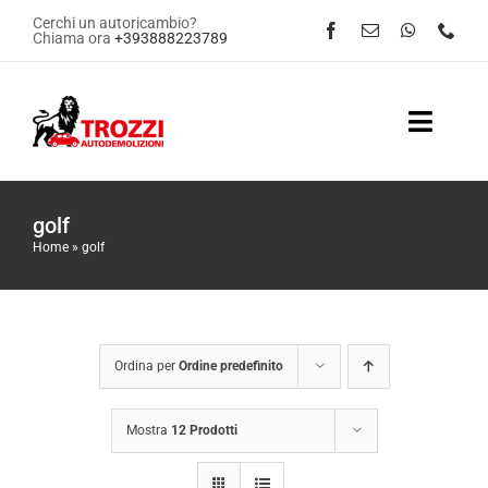
Salta
Cerchi un autoricambio?
Chiama ora
+393888223789
al
contenuto
Toggle
Naviga
Home
golf
Home
»
golf
Servizi
Shop Online
Ordina per
Ordine predefinito
Contattaci
Mostra
12 Prodotti
News