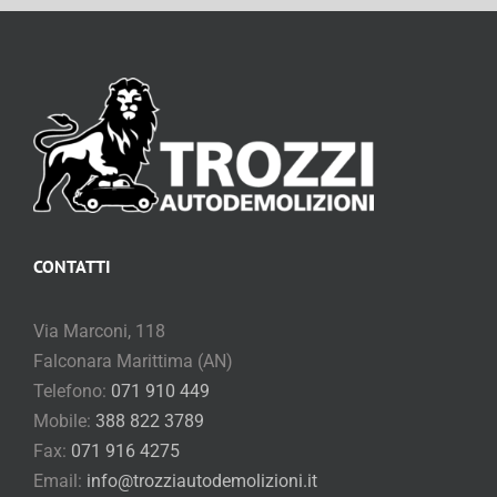
CONTATTI
Via Marconi, 118
Falconara Marittima (AN)
Telefono:
071 910 449
Mobile:
388 822 3789
Fax:
071 916 4275
Email:
info@trozziautodemolizioni.it