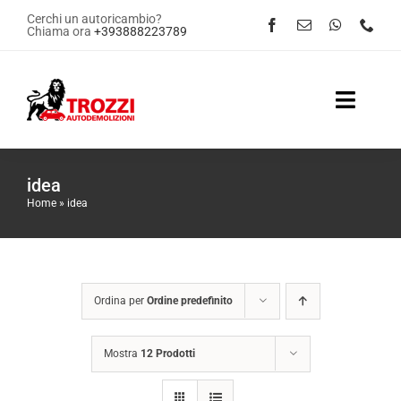
Salta
Cerchi un autoricambio?
Chiama ora
+393888223789
al
contenuto
Toggle
Naviga
Home
idea
Home
»
idea
Servizi
Shop Online
Ordina per
Ordine predefinito
Contattaci
Mostra
12 Prodotti
News