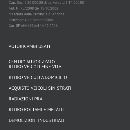
Cap. Soc. € 20.000,00 di cui versato € 14.000,00
Aut. N. 75/2008 del 13.10.2008
rilasciata dalla Provincia di Ancona
Iscrizione Albo Gestore Rifiuti
Cat. 5F AN/119 del 14 12 2016
AUTORICAMBI USATI
CENTRO AUTORIZZATO
RITIRO VEICOLI FINE VITA
RITIRO VEICOLI A DOMICILIO
ACQUISTO VEICOLI SINISTRATI
RADIAZIONI PRA
RITIRO ROTTAMI E METALLI
DEMOLIZIONI INDUSTRIALI