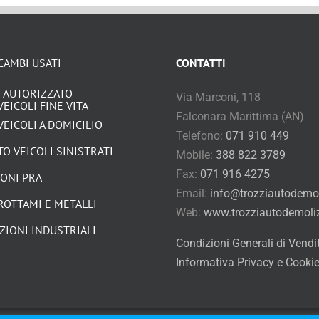
CAMBI USATI
CONTATTI
 AUTORIZZATO
Via Marconi, 118
VEICOLI FINE VITA
Falconara Marittima (AN)
VEICOLI A DOMICILIO
Telefono:
071 910 449
O VEICOLI SINISTRATI
Mobile:
388 822 3789
Fax:
071 916 4275
IONI PRA
Email:
info@trozziautodemoli
ROTTAMI E METALLI
Web:
www.trozziautodemolizi
ZIONI INDUSTRIALI
Condizioni Generali di Vendi
Informativa Privacy e Cooki