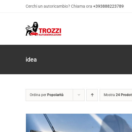
Salta
Cerchi un autoricambio? Chiama ora
+393888223789
al
contenuto
idea
Ordina per
Popolarità
Mostra
24 Prodot