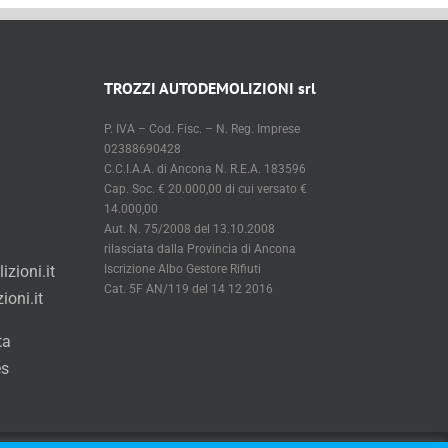
TROZZI AUTODEMOLIZIONI srl
P. IVA – Cod. Fisc. – N. Reg. Imprese
02388690428
C.C.I.A.A. di Ancona N. R.E.A. 183596
Cap. Soc. € 20.000,00 di cui versato €
14.000,00
Aut. N. 75/2008 del 13.10.2008
rilasciata dalla Provincia di Ancona
zioni.it
Iscrizione Albo Gestore Rifiuti
Cat. 5F AN/119 del 14 12 2016
oni.it
ta
es