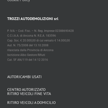
TROZZI AUTODEMOLIZIONI srl
P. IVA – Cod. Fisc. – N. Reg. Imprese 02388690428
C.C.I.A.A. di Ancona N. R.E.A. 183596
Cap. Soc. € 20.000,00 di cui versato € 14.000,00
Aut. N. 75/2008 del 13.10.2008
rilasciata dalla Provincia di Ancona
Iscrizione Albo Gestore Rifiuti
Cat. 5F AN/119 del 14 12 2016
AUTORICAMBI USATI
CENTRO AUTORIZZATO
RITIRO VEICOLI FINE VITA
RITIRO VEICOLI A DOMICILIO