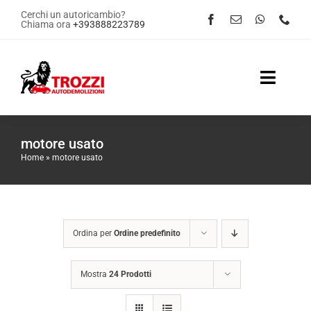
Salta
Cerchi un autoricambio?
Chiama ora
+393888223789
al
contenuto
Toggle
Naviga
Home
motore usato
Home
»
motore usato
Servizi
Shop Online
Ordina per
Ordine predefinito
Contattaci
Mostra
24 Prodotti
News