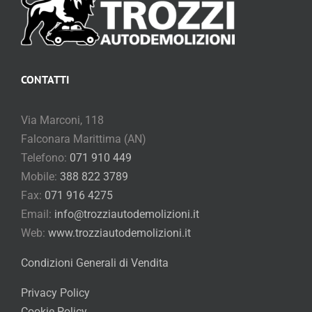
CONTATTI
Via Marconi, 118
Falconara Marittima (AN)
Telefono:
071 910 449
Mobile:
388 822 3789
Fax:
071 916 4275
Email:
info@trozziautodemolizioni.it
Web:
www.trozziautodemolizioni.it
Condizioni Generali di Vendita
Privacy Policy
Cookie Policy