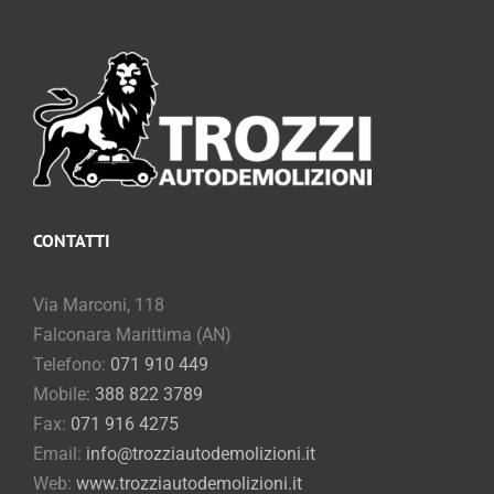
CONTATTI
Via Marconi, 118
Falconara Marittima (AN)
Telefono:
071 910 449
Mobile:
388 822 3789
Fax:
071 916 4275
Email:
info@trozziautodemolizioni.it
Web:
www.trozziautodemolizioni.it