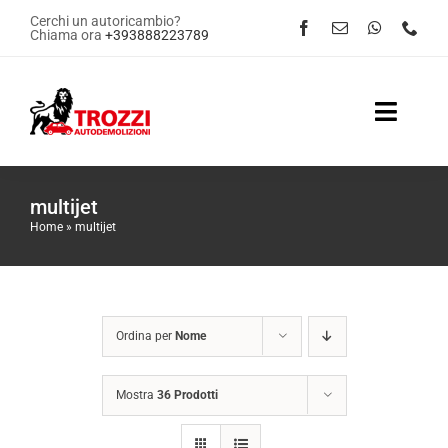
Salta
Cerchi un autoricambio?
Chiama ora
+393888223789
al
contenuto
Toggle
Naviga
Home
multijet
Home
»
multijet
Servizi
Shop Online
Ordina per
Nome
Contattaci
Mostra
36 Prodotti
News