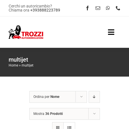
Salta
Cerchi un autoricambio?
Chiama ora
+393888223789
al
contenuto
Toggle
Naviga
Home
multijet
Home
»
multijet
Servizi
Shop Online
Ordina per
Nome
Contattaci
Mostra
36 Prodotti
News