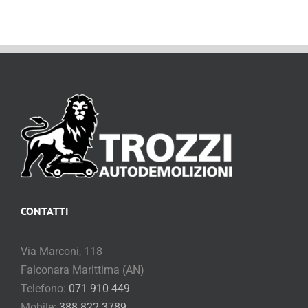
CONTATTI
Via Marconi, 118
Falconara Marittima (AN)
Telefono:
071 910 449
Mobile:
388 822 3789