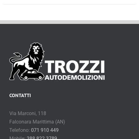
CONTATTI
Via Marconi, 118
Falconara Marittima (AN)
Telefono:
071 910 449
Mobile:
388 822 3789