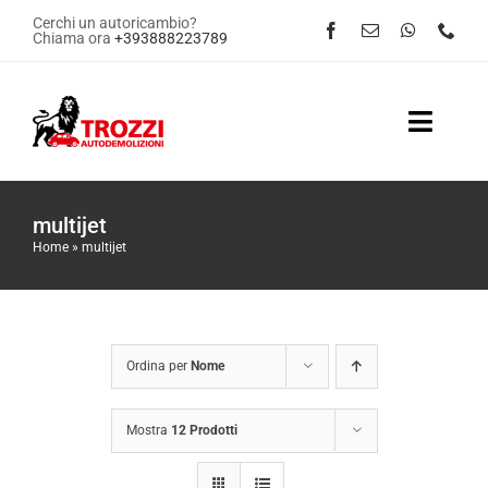
Salta
Cerchi un autoricambio?
Chiama ora
+393888223789
al
contenuto
Toggle
Naviga
Home
multijet
Home
»
multijet
Servizi
Shop Online
Ordina per
Nome
Contattaci
Mostra
12 Prodotti
News