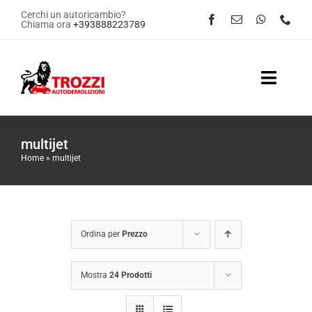
Salta
Cerchi un autoricambio?
Chiama ora
+393888223789
al
contenuto
Toggle
Naviga
Home
multijet
Home
»
multijet
Servizi
Shop Online
Ordina per
Prezzo
Contattaci
Mostra
24 Prodotti
News