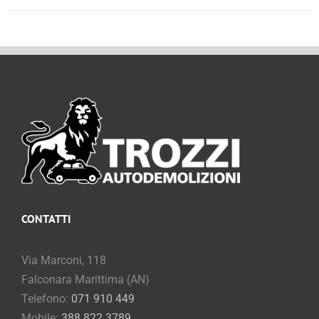
CONTATTI
Via Marconi, 118
Falconara Marittima (AN)
Telefono:
071 910 449
Mobile:
388 822 3789