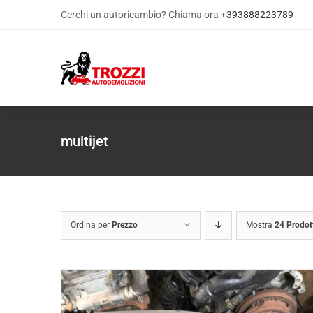
Salta
Cerchi un autoricambio? Chiama ora
+393888223789
al
contenuto
multijet
Ordina per
Prezzo
Mostra
24 Prodot