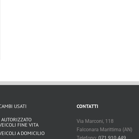
CAMBI USATI
CONTATTI
 AUTORIZZATO
Via Marconi, 118
VEICOLI FINE VITA
Falconara Marittima (AN)
VEICOLI A DOMICILIO
Telefono:
071 910 449