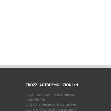
TROZZI AUTODEMOLIZIONI srl
P. IVA – Cod. Fisc. – N. Reg. Imprese
02388690428
C.C.I.A.A. di Ancona N. R.E.A. 183596
Cap. Soc. € 20.000,00 di cui versato €