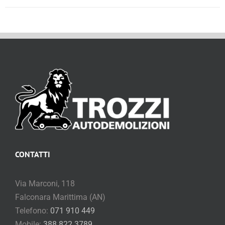
CONTATTI
Via Marconi, 118
Falconara Marittima (AN)
Telefono:
071 910 449
Mobile:
388 822 3789