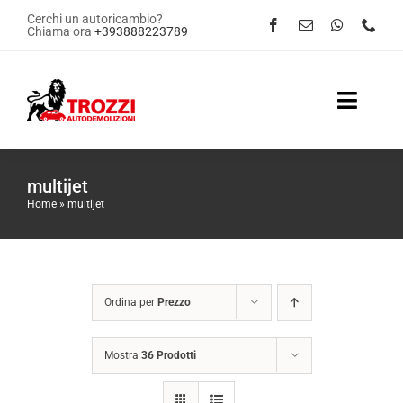
Salta
Cerchi un autoricambio?
Chiama ora
+393888223789
al
contenuto
Toggle
Naviga
Home
multijet
Home
»
multijet
Servizi
Shop Online
Ordina per
Prezzo
Contattaci
Mostra
36 Prodotti
News