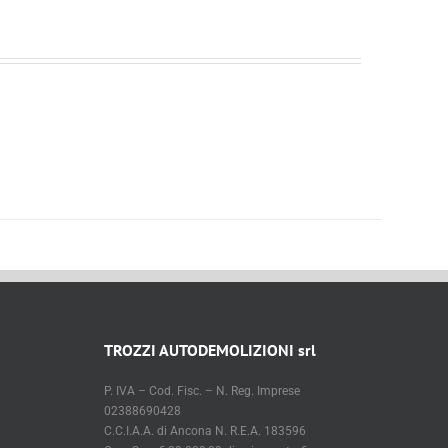
TROZZI AUTODEMOLIZIONI srl
P. IVA – Cod. Fisc. – N. Reg. Imprese
02388690428
C.C.I.A.A. di Ancona N. R.E.A. 183596