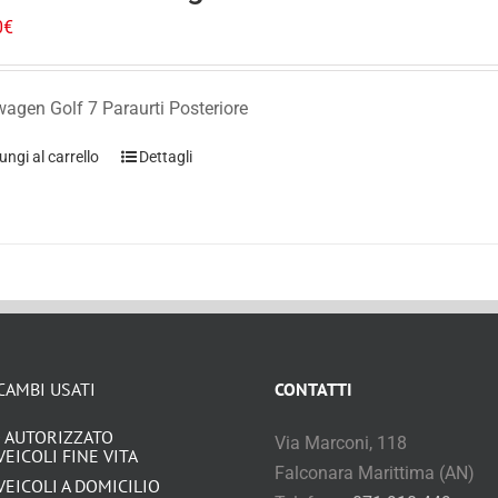
0
€
agen Golf 7 Paraurti Posteriore
ungi al carrello
Dettagli
CAMBI USATI
CONTATTI
 AUTORIZZATO
Via Marconi, 118
VEICOLI FINE VITA
Falconara Marittima (AN)
VEICOLI A DOMICILIO