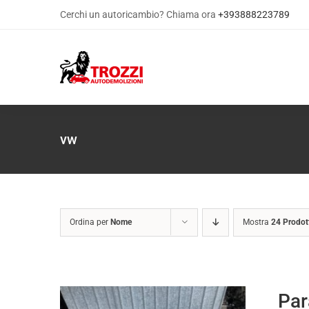
Salta
Cerchi un autoricambio? Chiama ora
+393888223789
al
contenuto
vw
Ordina per
Nome
Mostra
24 Prodot
Par