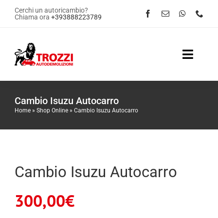
Salta
Cerchi un autoricambio?
Chiama ora
+393888223789
al
contenuto
Toggle
Naviga
Home
Cambio Isuzu Autocarro
Home
»
Shop Online
»
Cambio Isuzu Autocarro
Servizi
Shop Online
Cambio Isuzu Autocarro
Contattaci
300,00
€
News