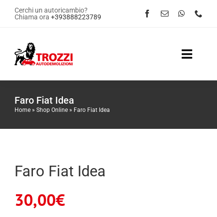
Salta
Cerchi un autoricambio?
Chiama ora
+393888223789
al
contenuto
Toggle
Naviga
Home
Faro Fiat Idea
Home
»
Shop Online
»
Faro Fiat Idea
Servizi
Shop Online
Faro Fiat Idea
Contattaci
30,00
€
News