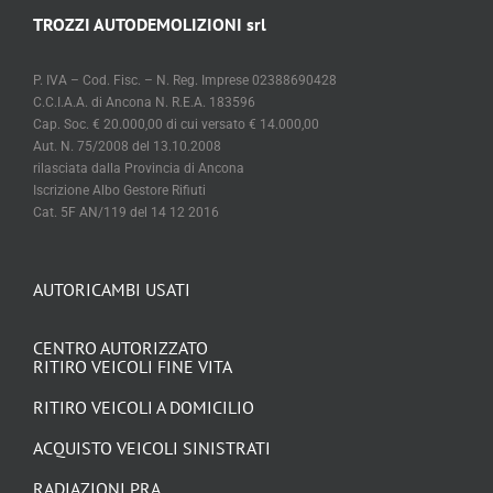
TROZZI AUTODEMOLIZIONI srl
P. IVA – Cod. Fisc. – N. Reg. Imprese 02388690428
C.C.I.A.A. di Ancona N. R.E.A. 183596
Cap. Soc. € 20.000,00 di cui versato € 14.000,00
Aut. N. 75/2008 del 13.10.2008
rilasciata dalla Provincia di Ancona
Iscrizione Albo Gestore Rifiuti
Cat. 5F AN/119 del 14 12 2016
AUTORICAMBI USATI
CENTRO AUTORIZZATO
RITIRO VEICOLI FINE VITA
RITIRO VEICOLI A DOMICILIO
ACQUISTO VEICOLI SINISTRATI
RADIAZIONI PRA