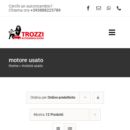
Salta
Cerchi un autoricambio?
Chiama ora
+393888223789
al
contenuto
Toggle
Naviga
Home
motore usato
Home
»
motore usato
Servizi
Shop Online
Ordina per
Ordine predefinito
Contattaci
Mostra
12 Prodotti
News