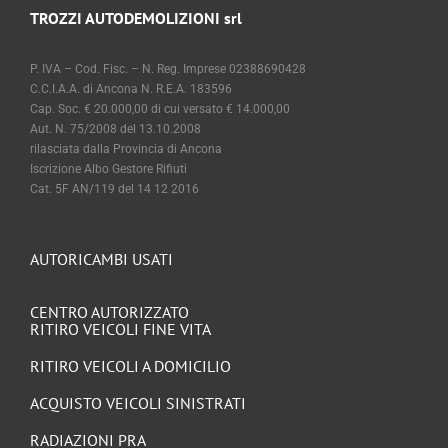
TROZZI AUTODEMOLIZIONI srl
P. IVA – Cod. Fisc. – N. Reg. Imprese 02388690428
C.C.I.A.A. di Ancona N. R.E.A. 183596
Cap. Soc. € 20.000,00 di cui versato € 14.000,00
Aut. N. 75/2008 del 13.10.2008
rilasciata dalla Provincia di Ancona
Iscrizione Albo Gestore Rifiuti
Cat. 5F AN/119 del 14 12 2016
AUTORICAMBI USATI
CENTRO AUTORIZZATO
RITIRO VEICOLI FINE VITA
RITIRO VEICOLI A DOMICILIO
ACQUISTO VEICOLI SINISTRATI
RADIAZIONI PRA