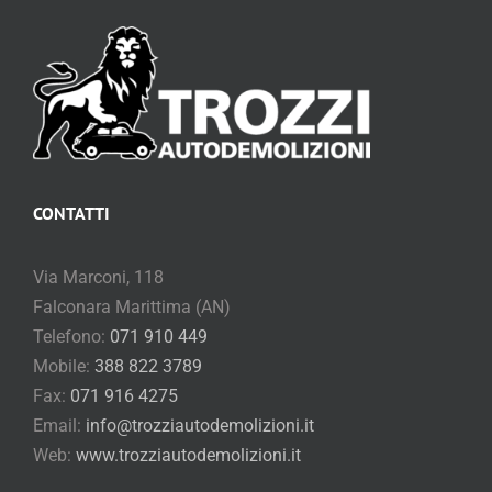
CONTATTI
Via Marconi, 118
Falconara Marittima (AN)
Telefono:
071 910 449
Mobile:
388 822 3789
Fax:
071 916 4275
Email:
info@trozziautodemolizioni.it
Web:
www.trozziautodemolizioni.it