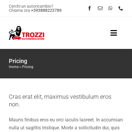
Salta
Cerchi un autoricambio?
Chiama ora
+393888223789
al
contenuto
Toggle
Naviga
Home
Pricing
Home
»
Pricing
Servizi
Shop Online
Cras erat elit, maximus vestibulum eros
Contattaci
non.
Mauris finibus eros eu orci iaculis laoreet. In accumsan
News
nulla ut sagittis tristique. Morbi a sollicitudin dui, quis