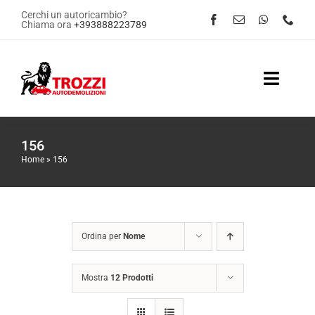
Salta
Cerchi un autoricambio?
Chiama ora
+393888223789
al
contenuto
Toggle
Naviga
Home
156
Home
»
156
Servizi
Shop Online
Ordina per
Nome
Contattaci
Mostra
12 Prodotti
News