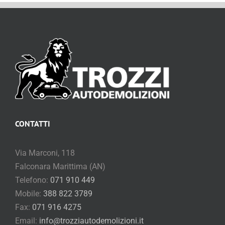
CONTATTI
Via Marconi, 118
Falconara Marittima (AN)
Telefono:
071 910 449
Mobile:
388 822 3789
Fax:
071 916 4275
Email:
info@trozziautodemolizioni.it