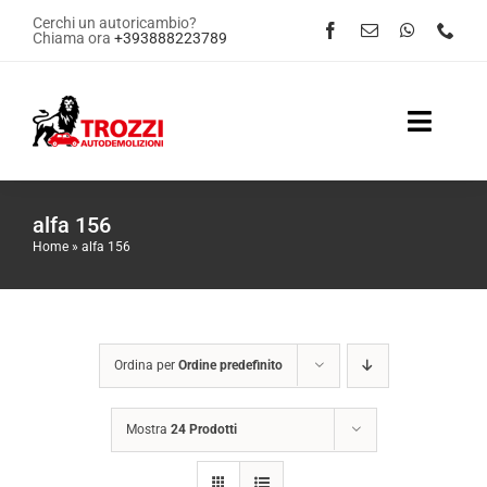
Salta
Cerchi un autoricambio?
Chiama ora
+393888223789
al
contenuto
Toggle
Naviga
Home
alfa 156
Home
»
alfa 156
Servizi
Shop Online
Ordina per
Ordine predefinito
Contattaci
Mostra
24 Prodotti
News