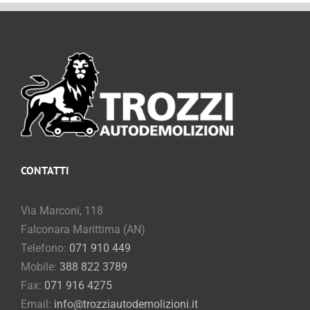
CONTATTI
Via Marconi, 118
Falconara Marittima (AN)
Telefono:
071 910 449
Mobile:
388 822 3789
Fax:
071 916 4275
Email:
info@trozziautodemolizioni.it