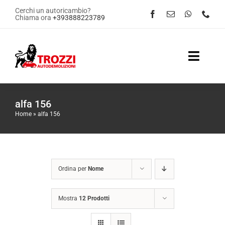
Salta
Cerchi un autoricambio?
Chiama ora
+393888223789
al
contenuto
Toggle
Naviga
Home
alfa 156
Home
»
alfa 156
Servizi
Shop Online
Ordina per
Nome
Contattaci
Mostra
12 Prodotti
News