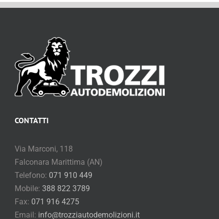
CONTATTI
Via Marconi, 118
Falconara Marittima (AN)
Telefono:
071 910 449
Mobile:
388 822 3789
Fax:
071 916 4275
Email:
info@trozziautodemolizioni.it