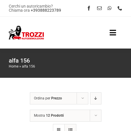
Salta
Cerchi un autoricambio?
Chiama ora
+393888223789
al
contenuto
Toggle
Naviga
Home
alfa 156
Home
»
alfa 156
Servizi
Shop Online
Ordina per
Prezzo
Contattaci
Mostra
12 Prodotti
News