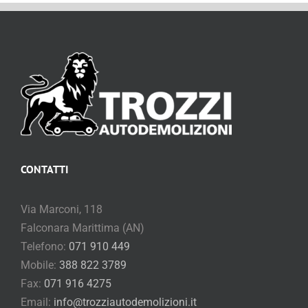
CONTATTI
Via Marconi, 118
Falconara Marittima (AN)
Telefono:
071 910 449
Mobile:
388 822 3789
Fax:
071 916 4275
Email:
info@trozziautodemolizioni.it