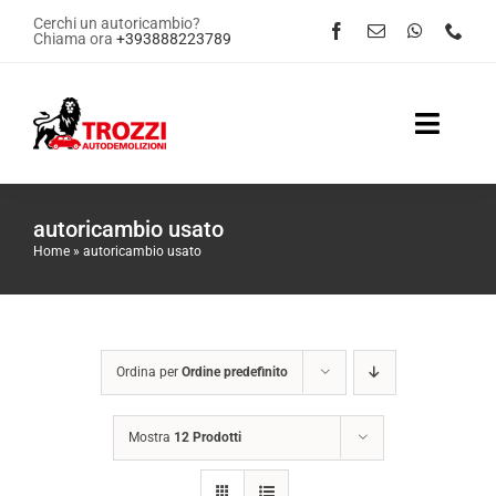
Salta
Cerchi un autoricambio?
Chiama ora
+393888223789
al
contenuto
Toggle
Naviga
Home
autoricambio usato
Home
»
autoricambio usato
Servizi
Shop Online
Ordina per
Ordine predefinito
Contattaci
Mostra
12 Prodotti
News