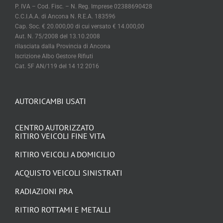
P. IVA – Cod. Fisc. – N. Reg. Imprese 02388690428
C.C.I.A.A. di Ancona N. R.E.A. 183596
Cap. Soc. € 20.000,00 di cui versato € 14.000,00
Aut. N. 75/2008 del 13.10.2008
rilasciata dalla Provincia di Ancona
Iscrizione Albo Gestore Rifiuti
Cat. 5F AN/119 del 14 12 2016
AUTORICAMBI USATI
CENTRO AUTORIZZATO
RITIRO VEICOLI FINE VITA
RITIRO VEICOLI A DOMICILIO
ACQUISTO VEICOLI SINISTRATI
RADIAZIONI PRA
RITIRO ROTTAMI E METALLI