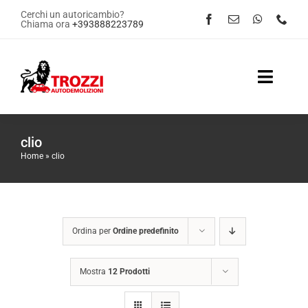
Salta
Cerchi un autoricambio?
Chiama ora
+393888223789
al
contenuto
Toggle
Naviga
Home
clio
Home
»
clio
Servizi
Shop Online
Ordina per
Ordine predefinito
Contattaci
Mostra
12 Prodotti
News