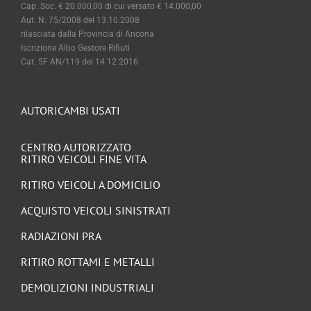
Cap. Soc. € 20.000,00 di cui versato € 14.000,00
Aut. N. 75/2008 del 13.10.2008
rilasciata dalla Provincia di Ancona
Iscrizione Albo Gestore Rifiuti
Cat. 5F AN/119 del 14 12 2016
AUTORICAMBI USATI
CENTRO AUTORIZZATO
RITIRO VEICOLI FINE VITA
RITIRO VEICOLI A DOMICILIO
ACQUISTO VEICOLI SINISTRATI
RADIAZIONI PRA
RITIRO ROTTAMI E METALLI
DEMOLIZIONI INDUSTRIALI