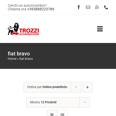
Salta
Cerchi un autoricambio?
Chiama ora
+393888223789
al
contenuto
Toggle
Naviga
Home
fiat bravo
Home
»
fiat bravo
Servizi
Shop Online
Ordina per
Ordine predefinito
Contattaci
Mostra
12 Prodotti
News