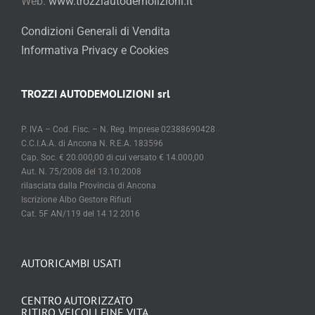
Web:
www.trozziautodemolizioni.it
Condizioni Generali di Vendita
Informativa Privacy e Cookies
TROZZI AUTODEMOLIZIONI srl
P. IVA – Cod. Fisc. – N. Reg. Imprese 02388690428
C.C.I.A.A. di Ancona N. R.E.A. 183596
Cap. Soc. € 20.000,00 di cui versato € 14.000,00
Aut. N. 75/2008 del 13.10.2008
rilasciata dalla Provincia di Ancona
Iscrizione Albo Gestore Rifiuti
Cat. 5F AN/119 del 14 12 2016
AUTORICAMBI USATI
CENTRO AUTORIZZATO
RITIRO VEICOLI FINE VITA