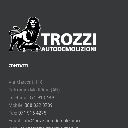
CONTATTI
Via Marconi, 118
Falconara Marittima (AN)
Telefono:
071 910 449
Mobile:
388 822 3789
Fax:
071 916 4275
Email:
info@trozziautodemolizioni.it