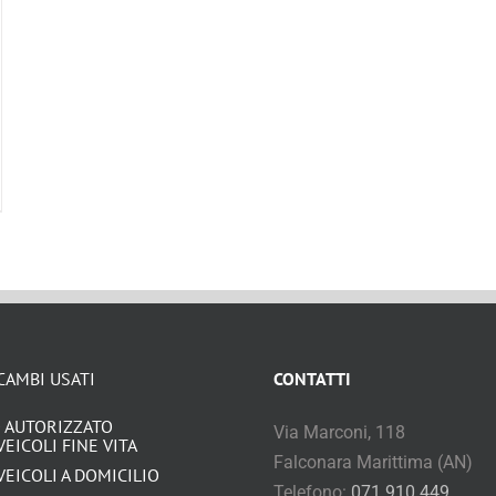
CAMBI USATI
CONTATTI
 AUTORIZZATO
Via Marconi, 118
VEICOLI FINE VITA
Falconara Marittima (AN)
VEICOLI A DOMICILIO
Telefono:
071 910 449