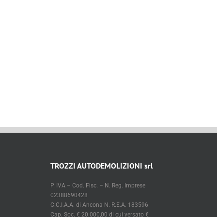
TROZZI AUTODEMOLIZIONI srl
P. IVA – Cod. Fisc. – N. Reg. Imprese
02388690428
C.C.I.A.A. di Ancona N. R.E.A. 183596
Cap. Soc. € 20.000,00 di cui versato €