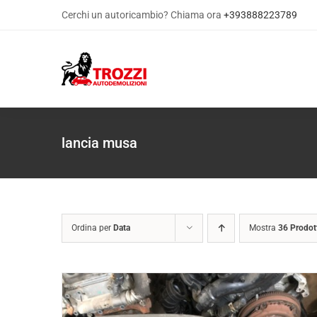
Salta
Cerchi un autoricambio? Chiama ora
+393888223789
al
contenuto
lancia musa
Ordina per
Data
Mostra
36 Prodot