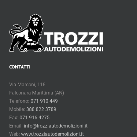
CONTATTI
Via Marconi, 118
Falconara Marittima (AN)
Telefono:
071 910 449
Mobile:
388 822 3789
Fax:
071 916 4275
Email:
info@trozziautodemolizioni.it
Web:
www.trozziautodemolizioni.it