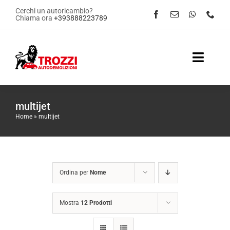
Salta
Cerchi un autoricambio?
Chiama ora
+393888223789
al
contenuto
Toggle
Naviga
Home
multijet
Home
»
multijet
Servizi
Shop Online
Ordina per
Nome
Contattaci
Mostra
12 Prodotti
News