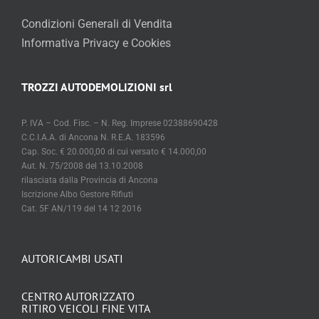
Condizioni Generali di Vendita
Informativa Privacy e Cookies
TROZZI AUTODEMOLIZIONI srl
P. IVA – Cod. Fisc. – N. Reg. Imprese 02388690428
C.C.I.A.A. di Ancona N. R.E.A. 183596
Cap. Soc. € 20.000,00 di cui versato € 14.000,00
Aut. N. 75/2008 del 13.10.2008
rilasciata dalla Provincia di Ancona
Iscrizione Albo Gestore Rifiuti
Cat. 5F AN/119 del 14 12 2016
AUTORICAMBI USATI
CENTRO AUTORIZZATO
RITIRO VEICOLI FINE VITA