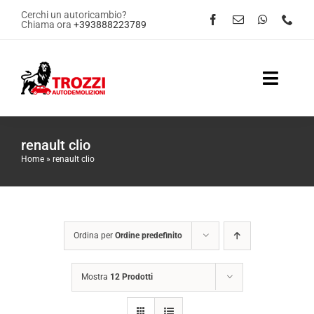
Salta
Cerchi un autoricambio?
Chiama ora
+393888223789
al
contenuto
Toggle
Naviga
Home
renault clio
Home
»
renault clio
Servizi
Shop Online
Ordina per
Ordine predefinito
Contattaci
Mostra
12 Prodotti
News