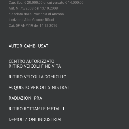
Cap. Soc. € 20.000,00 di cui versato € 14.000,00
Aut. N. 75/2008 del 13.10.2008
rilasciata dalla Provincia di Ancona
Iscrizione Albo Gestore Rifiuti
Cat. 5F AN/119 del 14 12 2016
AUTORICAMBI USATI
CENTRO AUTORIZZATO
RITIRO VEICOLI FINE VITA
RITIRO VEICOLI A DOMICILIO
ACQUISTO VEICOLI SINISTRATI
RADIAZIONI PRA
RITIRO ROTTAMI E METALLI
DEMOLIZIONI INDUSTRIALI