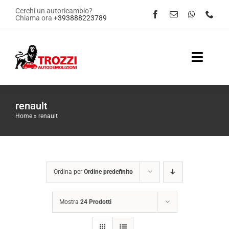
Salta
Cerchi un autoricambio?
Chiama ora
+393888223789
al
contenuto
Toggle
Naviga
Home
renault
Home
»
renault
Servizi
Shop Online
Ordina per
Ordine predefinito
Contattaci
Mostra
24 Prodotti
News