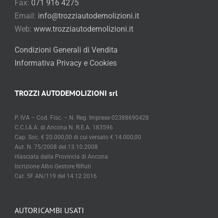
Fax:
071 916 4275
Email:
info@trozziautodemolizioni.it
Web:
www.trozziautodemolizioni.it
Condizioni Generali di Vendita
Informativa Privacy e Cookies
TROZZI AUTODEMOLIZIONI srl
P. IVA – Cod. Fisc. – N. Reg. Imprese 02388690428
C.C.I.A.A. di Ancona N. R.E.A. 183596
Cap. Soc. € 20.000,00 di cui versato € 14.000,00
Aut. N. 75/2008 del 13.10.2008
rilasciata dalla Provincia di Ancona
Iscrizione Albo Gestore Rifiuti
Cat. 5F AN/119 del 14 12 2016
AUTORICAMBI USATI