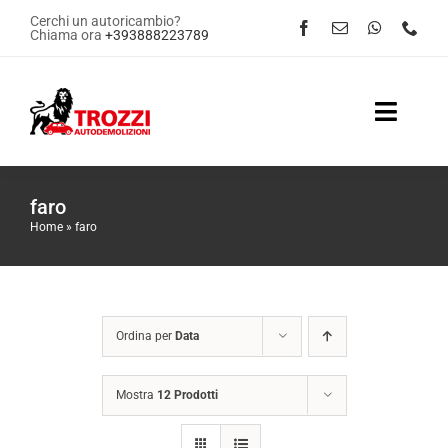
Salta
Cerchi un autoricambio?
Chiama ora
+393888223789
al
contenuto
Toggle
Naviga
Home
faro
Home
»
faro
Servizi
Shop Online
Ordina per
Data
Contattaci
Mostra
12 Prodotti
News