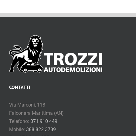
CONTATTI
Via Marconi, 118
Falconara Marittima (AN)
Telefono:
071 910 449
Mobile:
388 822 3789