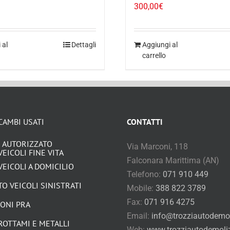
300,00
€
 al
Dettagli
Aggiungi al
carrello
CAMBI USATI
CONTATTI
 AUTORIZZATO
Via Marconi, 118
VEICOLI FINE VITA
Falconara Marittima (AN)
VEICOLI A DOMICILIO
Telefono:
071 910 449
O VEICOLI SINISTRATI
Mobile:
388 822 3789
Fax:
071 916 4275
IONI PRA
Email:
info@trozziautodemoli
ROTTAMI E METALLI
Web:
www.trozziautodemolizi