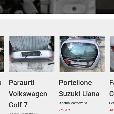
Aggiungi al
Aggiungi al
carrello
carrello
Dettagli
Dettagli
Faro Renault
Specchio
a
Clio 2014
Mitsubishi L
200 2006
Senza categoria
40,00
€