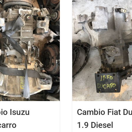
io Isuzu
Cambio Fiat D
arro
1.9 Diesel