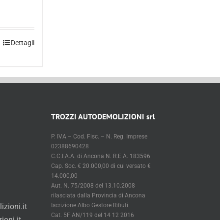
Dettagli
TROZZI AUTODEMOLIZIONI srl
P. IVA – Cod. Fisc. – N. Reg. Imprese
02388690428
C.C.I.A.A. di Ancona N. R.E.A. 183596
Cap. Soc. € 20.000,00 di cui versato €
14.000,00
Aut. N. 75/2008 del 13.10.2008
rilasciata dalla Provincia di Ancona
zioni.it
Iscrizione Albo Gestore Rifiuti
Cat. 5F AN/119 del 14 12 2016
oni.it