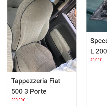
Specc
L 20
40,00
€
Tappezzeria Fiat
500 3 Porte
200,00
€