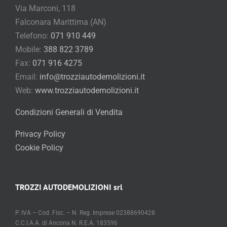
Falconara Marittima (AN)
Telefono:
071 910 449
Mobile:
388 822 3789
Fax:
071 916 4275
Email:
info@trozziautodemolizioni.it
Web:
www.trozziautodemolizioni.it
Condizioni Generali di Vendita
Privacy Policy
Cookie Policy
TROZZI AUTODEMOLIZIONI srl
P. IVA – Cod. Fisc. – N. Reg. Imprese 02388690428
C.C.I.A.A. di Ancona N. R.E.A. 183596
Cap. Soc. € 20.000,00 di cui versato € 14.000,00
Aut. N. 75/2008 del 13.10.2008