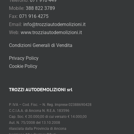
Falconara Marittima (AN)
Telefono:
071 910 449
Mobile:
388 822 3789
Fax:
071 916 4275
Email:
info@trozziautodemolizioni.it
Web:
www.trozziautodemolizioni.it
Condizioni Generali di Vendita
Privacy Policy
Cookie Policy
TROZZI AUTODEMOLIZIONI srl
P. IVA – Cod. Fisc. – N. Reg. Imprese 02388690428
C.C.I.A.A. di Ancona N. R.E.A. 183596
Cap. Soc. € 20.000,00 di cui versato € 14.000,00
Aut. N. 75/2008 del 13.10.2008