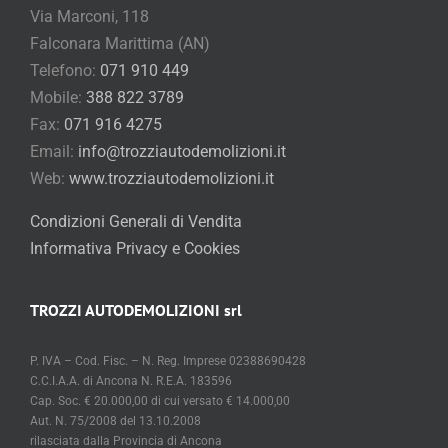
Falconara Marittima (AN)
Telefono:
071 910 449
Mobile:
388 822 3789
Fax:
071 916 4275
Email:
info@trozziautodemolizioni.it
Web:
www.trozziautodemolizioni.it
Condizioni Generali di Vendita
Informativa Privacy e Cookies
TROZZI AUTODEMOLIZIONI srl
P. IVA – Cod. Fisc. – N. Reg. Imprese 02388690428
C.C.I.A.A. di Ancona N. R.E.A. 183596
Cap. Soc. € 20.000,00 di cui versato € 14.000,00
Aut. N. 75/2008 del 13.10.2008
rilasciata dalla Provincia di Ancona
Iscrizione Albo Gestore Rifiuti
Cat. 5F AN/119 del 14 12 2016