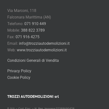
Falconara Marittima (AN)
Telefono:
071 910 449
Mobile:
388 822 3789
Fax:
071 916 4275
Email:
info@trozziautodemolizioni.it
Web:
www.trozziautodemolizioni.it
Condizioni Generali di Vendita
Privacy Policy
Cookie Policy
TROZZI AUTODEMOLIZIONI srl
P. IVA – Cod. Fisc. – N. Reg. Imprese 02388690428
C.C.I.A.A. di Ancona N. R.E.A. 183596
Cap. Soc. € 20.000,00 di cui versato € 14.000,00