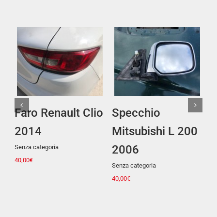
Dettagli
Dettagli
D
cchio
Faro Fiat Idea
Faro Fia
subishi L 200
Senza categoria
Senza categori
30,00
€
40,00
€
6
ategoria