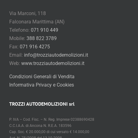
Via Marconi, 118
Falconara Marittima (AN)
Telefono:
071 910 449
Mobile:
388 822 3789
Fax:
071 916 4275
Email:
info@trozziautodemolizioni.it
Web:
www.trozziautodemolizioni.it
Condizioni Generali di Vendita
Informativa Privacy e Cookies
TROZZI AUTODEMOLIZIONI srl
P. IVA – Cod. Fisc. – N. Reg. Imprese 02388690428
C.C.I.A.A. di Ancona N. R.E.A. 183596
Cap. Soc. € 20.000,00 di cui versato € 14.000,00
Aut. N. 75/2008 del 13.10.2008