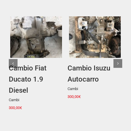
Dettagli
Dettagli
Cambio Isuzu
Tappezzeria Fiat
F
Autocarro
500 3 Porte
Sen
40,
Cambi
Senza categoria
300,00
€
200,00
€