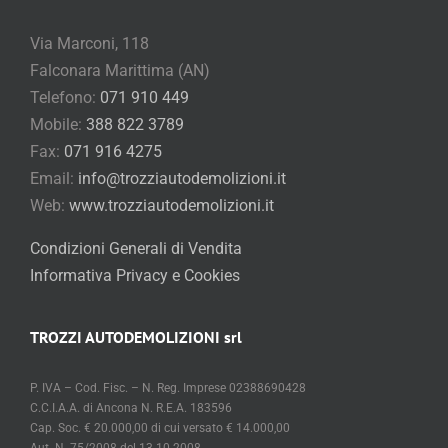
Via Marconi, 118
Falconara Marittima (AN)
Telefono:
071 910 449
Mobile:
388 822 3789
Fax:
071 916 4275
Email:
info@trozziautodemolizioni.it
Web:
www.trozziautodemolizioni.it
Condizioni Generali di Vendita
Informativa Privacy e Cookies
TROZZI AUTODEMOLIZIONI srl
P. IVA – Cod. Fisc. – N. Reg. Imprese 02388690428
C.C.I.A.A. di Ancona N. R.E.A. 183596
Cap. Soc. € 20.000,00 di cui versato € 14.000,00
Aut. N. 75/2008 del 13.10.2008
rilasciata dalla Provincia di Ancona