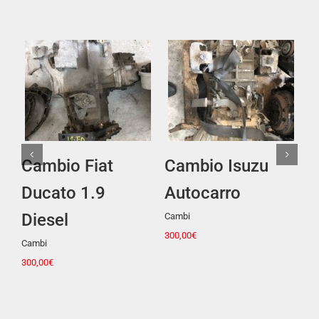
Dettagli
Dettagli
Cambio Isuzu
Tappezzeria Fiat
Faro
Autocarro
500 3 Porte
Senza c
40,00
€
Cambi
Senza categoria
300,00
€
200,00
€